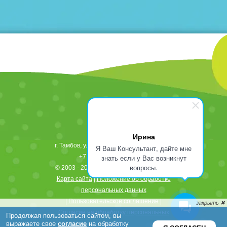
Ирина
г.
Тамбов
,
ул. Рылеева, д. 82
392000
тел.:
Я Ваш Консультант, дайте мне
знать если у Вас возникнут
+7 (475) 242-68-65
(24 ч)
вопросы.
© 2003 - 2026,
«Центр ЭКО» Тамбов
,16+
Карта сайта
|
Положение об обработке
персональных данных
|
Пользовательское соглашение
|
Согласие на обработку персональных
данных