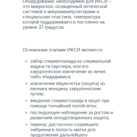
Оборудование, необходимое для ИКСИ –
это микроскоп, оснащенный оптической
системой и микроманипуляторами и
специальная пластина, температура
которой поддерживается постоянно на
уровне 37 градусов.
Основными этапами ИКСИ являются:
забор сперматозоида из спермальной
жидкости партнера, или его
хирургическое извлечение из яичек
либо эпидидимиса;
извлечение яйцеклетки (ооцита) из
яичника женщины хирургическим
путем;
введение сперматозоида в ооцит при
помощи тончайшей полой иглы;
последующее наблюдение за ростом и
развитием оплодотворенного ооцита;
перенос достаточно созревшего
эмбриона в полость матки для
продолжения дальнейшего