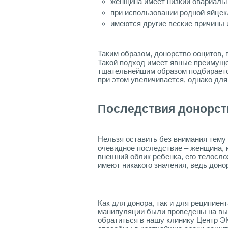
женщина имеет низкий овариальн
при использовании родной яйце
имеются другие веские причины 
Таким образом, донорство ооцитов, 
Такой подход имеет явные преимуще
тщательнейшим образом подбирается
при этом увеличивается, однако для
Последствия донорст
Нельзя оставить без внимания тему 
очевидное последствие – женщина, к
внешний облик ребенка, его телосл
имеют никакого значения, ведь доно
Как для донора, так и для реципиен
манипуляции были проведены на выс
обратиться в нашу клинику Центр Э