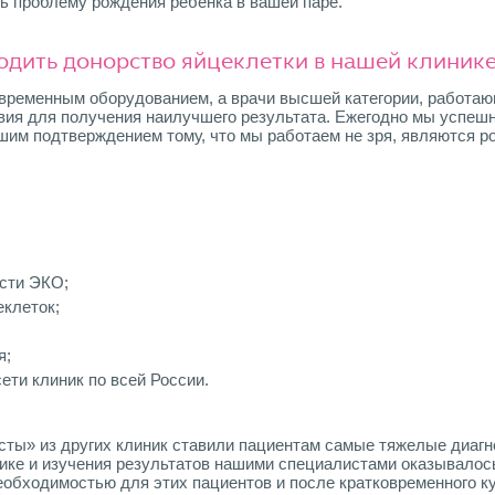
ь проблему рождения ребенка в вашей паре.
одить донорство яйцеклетки в нашей клиник
ременным оборудованием, а врачи высшей категории, работающ
вия для получения наилучшего результата. Ежегодно мы успеш
шим подтверждением тому, что мы работаем не зря, являются р
сти ЭКО;
еклеток;
я;
ети клиник по всей России.
сты» из других клиник ставили пациентам самые тяжелые диагн
ике и изучения результатов нашими специалистами оказывалось
необходимостью для этих пациентов и после кратковременного к