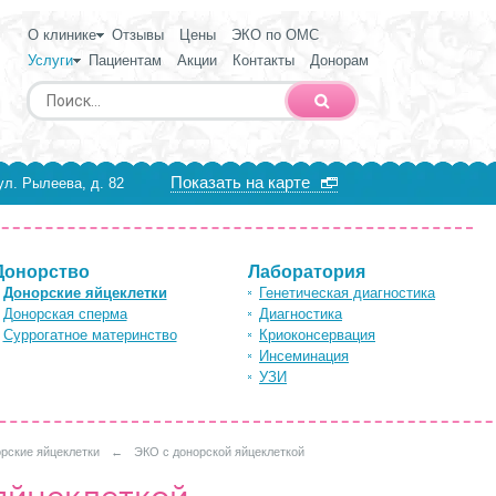
О клинике
Отзывы
Цены
ЭКО по ОМС
Услуги
Пациентам
Акции
Контакты
Донорам
Показать на карте
ул. Рылеева, д. 82
Донорство
Лаборатория
Донорские яйцеклетки
Генетическая диагностика
Донорская сперма
Диагностика
Суррогатное материнство
Криоконсервация
Инсеминация
УЗИ
рские яйцеклетки
←
ЭКО с донорской яйцеклеткой