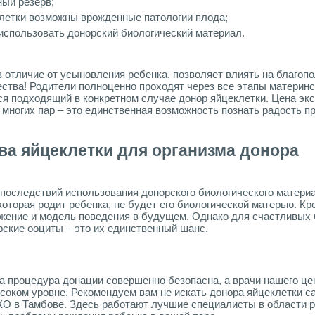
ый резерв;
клетки возможны врожденные патологии плода;
использовать донорский биологический материал.
в отличие от усыновления ребенка, позволяет влиять на благоп
ства! Родители полноценно проходят через все этапы материн
 подходящий в конкретном случае донор яйцеклетки. Цена эк
 многих пар – это единственная возможность познать радость п
ва яйцеклетки для организма донора
последствий использования донорского биологического материа
оторая родит ребенка, не будет его биологической матерью. Кро
ожение и модель поведения в будущем. Однако для счастливых
рские ооциты – это их единственный шанс.
та процедура донации совершенно безопасна, а врачи нашего це
оком уровне. Рекомендуем вам не искать донора яйцеклетки с
КО в Тамбове. Здесь работают лучшие специалисты в области 