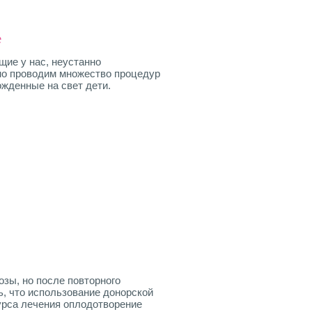
е
ие у нас, неустанно
но проводим множество процедур
ожденные на свет дети.
озы, но после повторного
, что использование донорской
урса лечения оплодотворение