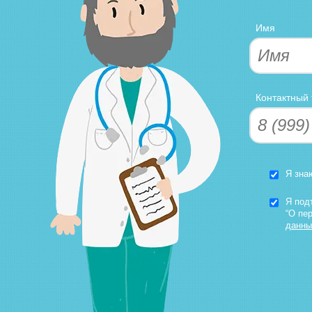
Имя
Контактный
Я зна
Я под
“О пе
данны