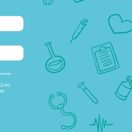
ечение
52-ФЗ
ных