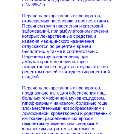
г. № 3867-р.
Перечень лекарственных препаратов,
отпускаемых населению в соответствии с
Перечнем групп населения и категорий
заболеваний, при амбулаторном лечении
которых лекарственные средства и
изделия медицинского назначения
отпускаются по рецептам врачей
бесплатно, а также в соответствии с
Перечнем групп населения, при
амбулаторном лечении которых
лекарственные средства отпускаются по
рецептам врачей с пятидесятипроцентной
скидкой.
Перечень лекарственных препаратов,
предназначенных для обеспечения лиц,
больных гемофилией, муковисцидозом,
гипофизарным нанизмом, болезнью гоше,
злокачественными новообразованиями
лимфоидной, кроветворной и родственных
им тканей, рассеянным склерозом,
гемолитико-уремическим синдромом,
юношеским артритом с системным
началом, мукополисахаридозом i, ii и vi