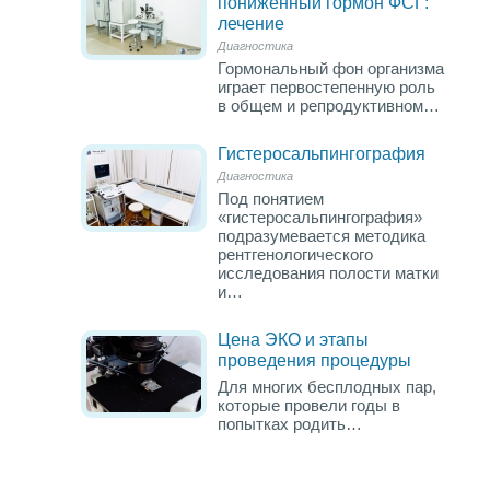
пониженный гормон ФСГ:
лечение
Диагностика
Гормональный фон организма
играет первостепенную роль
в общем и репродуктивном…
Гистеросальпингография
Диагностика
Под понятием
«гистеросальпингография»
подразумевается методика
рентгенологического
исследования полости матки
и…
Цена ЭКО и этапы
проведения процедуры
Для многих бесплодных пар,
которые провели годы в
попытках родить…