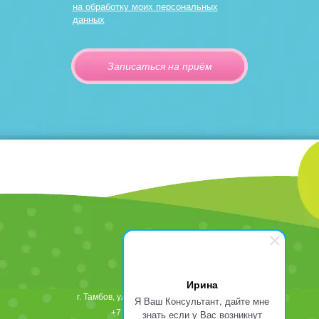
на обработку моих персональных
данных
Ирина
г.
Тамбов
,
ул. Рылеева, д. 82
392000
тел.:
Я Ваш Консультант, дайте мне
+7 (475) 242-68-65
знать если у Вас возникнут
(24 ч)